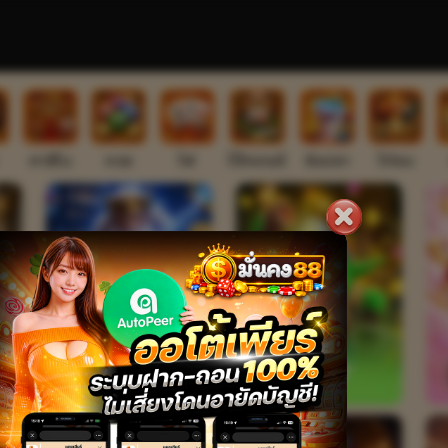
คาสิโน
หวย
ไพ่
โป๊กเกอร์
ยิงปลา
ไก่ชน