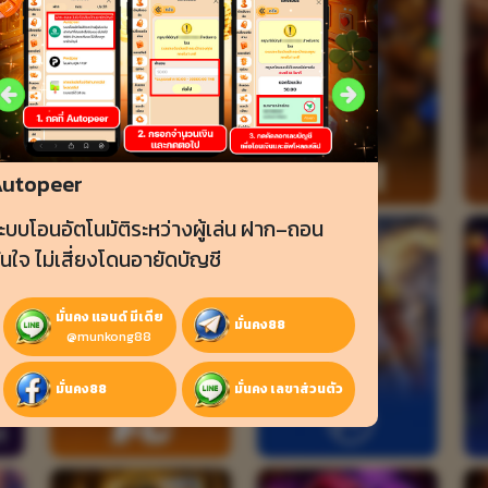
utopeer
ะบบโอนอัตโนมัติระหว่างผู้เล่น ฝาก–ถอน
ั่นใจ ไม่เสี่ยงโดนอายัดบัญชี
มั่นคง แอนด์ มีเดีย
มั่นคง88
@munkong88
มั่นคง88
มั่นคง เลขาส่วนตัว