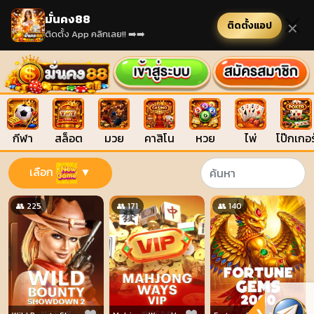
มั่นคง88
ติดตั้งแอป
✕
ติดตั้ง App คลิกเลย!! ➡️➡️
กีฬา
สล็อต
มวย
คาสิโน
หวย
ไพ่
โป๊กเกอร
เลือก
▼
👥 225
👥 171
👥 140