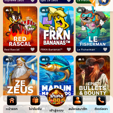
❯
Supreme Zeus
Epic Ze Zeus
Le Prechaun
👥 8
👥 8
👥 7
Red Rascal
FRKN Bananas™
Le Fisherman
👥 7
👥 6
👥 6
Ze Zeus
Marlin Masters OG
Epic Bullets & Bounty
👥 6
👥 5
👥 5
หน้าแรก
โปรโมชั่น
สมัครสมาชิก
ติดต่อเรา
เข้าสู่ระบบ