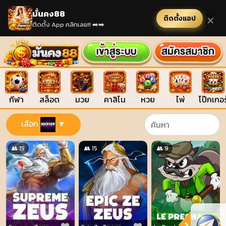
มั่นคง88
ติดตั้งแอป
✕
ติดตั้ง App คลิกเลย!! ➡️➡️
กีฬา
สล็อต
มวย
คาสิโน
หวย
ไพ่
โป๊กเกอร
เลือก
▼
👥 15
👥 15
👥 9