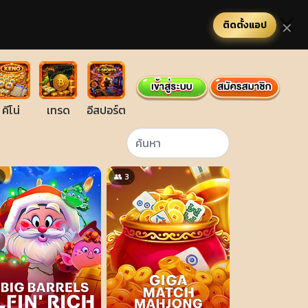
ติดตั้งแอป
✕
คีโน่
เทรด
อีสปอร์ต
3
👥 3