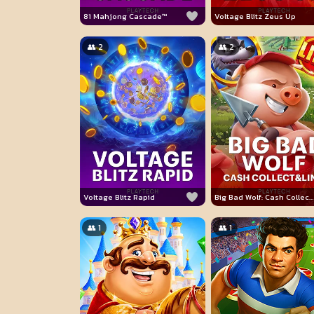
81 Mahjong Cascade™
Voltage Blitz Zeus Up
👥 2
👥 2
Voltage Blitz Rapid
Big Bad Wolf: Cash Collect & Link™
👥 1
👥 1