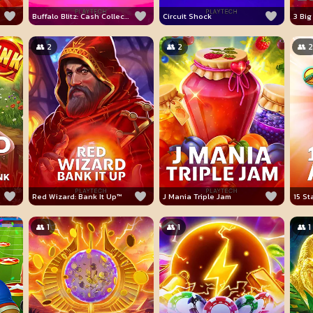
Buffalo Blitz: Cash Collect™
Circuit Shock
3 Big
👥 2
👥 2
👥 
Red Wizard: Bank It Up™
J Mania Triple Jam
15 St
👥 1
👥 1
👥 1