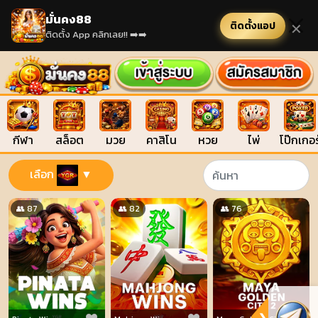
มั่นคง88
ติดตั้งแอป
✕
ติดตั้ง App คลิกเลย!! ➡️➡️
กีฬา
สล็อต
มวย
คาสิโน
หวย
ไพ่
โป๊กเกอร
เลือก
▼
👥 87
👥 82
👥 76