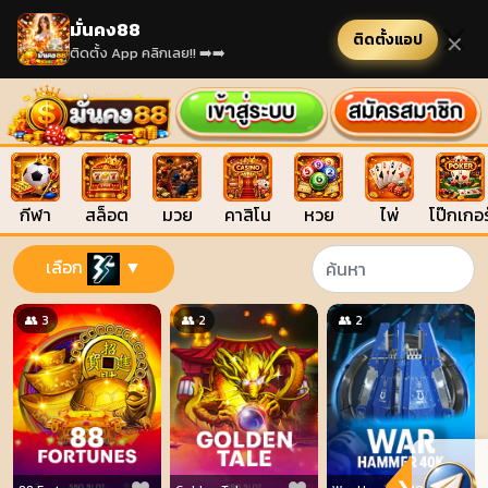
มั่นคง88
ติดตั้งแอป
✕
ติดตั้ง App คลิกเลย!! ➡️➡️
กีฬา
สล็อต
มวย
คาสิโน
หวย
ไพ่
โป๊กเกอร
เลือก
▼
👥 3
👥 2
👥 2