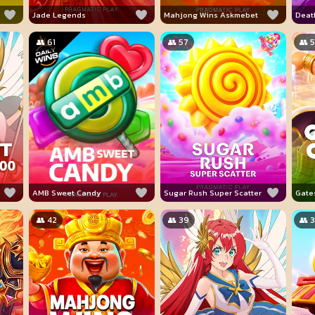
Jade Legends
Mahjong Wins Askmebet
Deat
👥 61
👥 57
👥 
AMB Sweet Candy
Sugar Rush Super Scatter
Gate
👥 42
👥 39
👥 