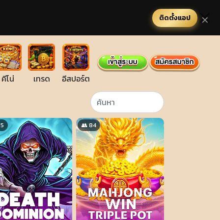
ติดตั้งแอป
✕
คีโน่
เทรด
อีสปอร์ต
85
👥 84