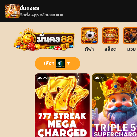
มั่นคง88
ติดตั้ง App คลิกเลย!! ➡️➡️
กีฬา
สล็อต
มวย
เลือก
▼
👥 25
👥 22