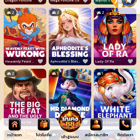
❯
Dragon Fortune
Mega Fortune Ox
Warrior's Temple
👥 2
👥 2
👥 2
Heavenly Feast with Wukong
Aphrodite's Blessing
Lady Of Ra
👥 2
👥 1
👥 1
The Big The Fat And The Ugly
Mr Diamond Deluxe
White Elephant
👥 1
👥 1
👥 1
หน้าแรก
โปรโมชั่น
สมัครสมาชิก
ติดต่อเรา
เข้าสู่ระบบ