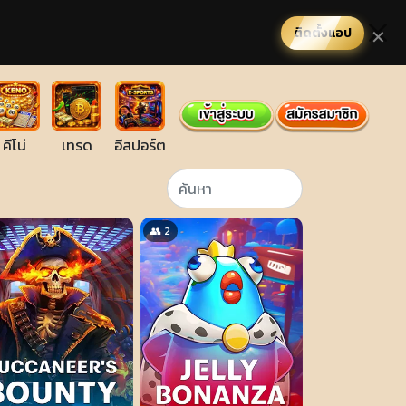
ติดตั้งแอป
✕
คีโน่
เทรด
อีสปอร์ต
5
👥 2