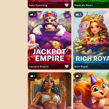
Solo Spinning
MadLab Ways
👥 2
👥 2
Jackpot Empire
Rich Royal
👥 1
👥 1