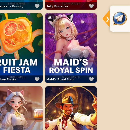
aneer's Bounty
Jelly Bonanza
❯
2
👥 1
 Jam Fiesta
Maid's Royal Spin