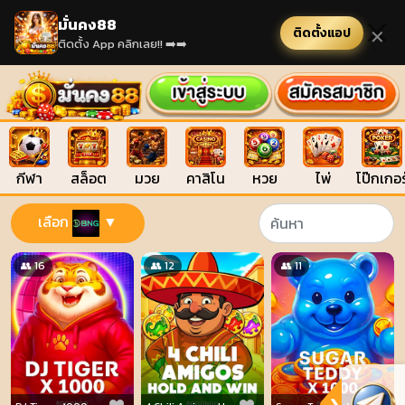
มั่นคง88
ติดตั้งแอป
✕
ติดตั้ง App คลิกเลย!! ➡️➡️
กีฬา
สล็อต
มวย
คาสิโน
หวย
ไพ่
โป๊กเกอร
เลือก
▼
👥 16
👥 12
👥 11