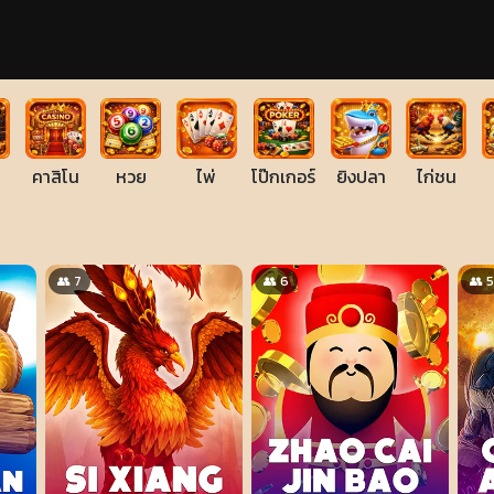
คาสิโน
หวย
ไพ่
โป๊กเกอร์
ยิงปลา
ไก่ชน
👥 7
👥 6
👥 