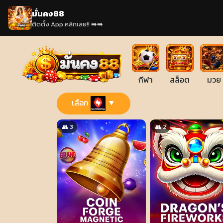
มั่นคง88
ติดตั้ง App คลิกเลย!! ➡️➡️
กีฬา
สล็อต
มวย
เลือก
▼
👥 3
👥 2