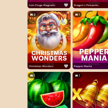
Coin Forge Magnetic
Dragon's Fireworks
👥 2
👥 1
Christmas Wonders
Pepper Mania
👥 1
👥 1